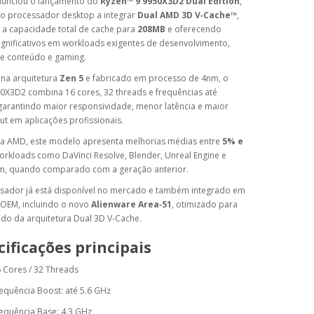
unciou o lançamento do 
Ryzen™ 9 9950X3D2 Dual Edition
, 
o processador desktop a integrar 
Dual AMD 3D V‑Cache™
, 
a capacidade total de cache para 
208MB
 e oferecendo 
gnificativos em workloads exigentes de desenvolvimento, 
de conteúdo e gaming.
na arquitetura 
Zen 5
 e fabricado em processo de 4nm, o 
novo 9950X3D2 combina 16 cores, 32 threads e frequências até 
 garantindo maior responsividade, menor latência e maior 
t em aplicações profissionais.
a AMD, este modelo apresenta melhorias médias entre 
5% e 
orkloads como DaVinci Resolve, Blender, Unreal Engine e 
, quando comparado com a geração anterior.
sador já está disponível no mercado e também integrado em 
OEM, incluindo o novo 
Alienware Area‑51
, otimizado para 
tido da arquitetura Dual 3D V‑Cache.
cificações principais
 Cores / 32 Threads
equência Boost: até 5.6 GHz
equência Base: 4.3 GHz