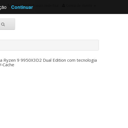
234 340 820 *custo rede fixa
Conta de cliente
ação
Continuar
a Ryzen 9 9950X3D2 Dual Edition com tecnologia
V‑Cache