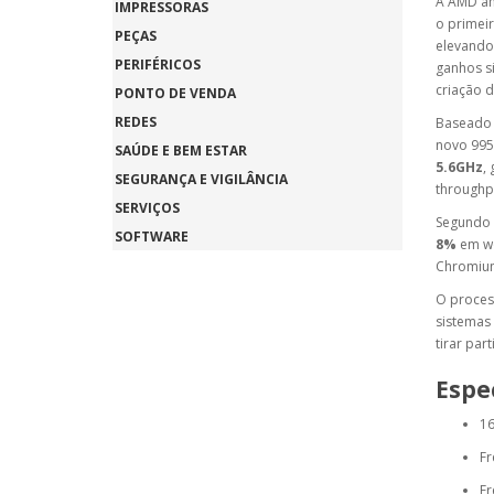
A AMD an
IMPRESSORAS
o primeir
PEÇAS
elevando 
PERIFÉRICOS
ganhos si
criação 
PONTO DE VENDA
REDES
Baseado 
SAÚDE E BEM ESTAR
5.6GHz
,
SEGURANÇA E VIGILÂNCIA
throughpu
SERVIÇOS
Segundo 
SOFTWARE
8%
 em w
Chromium
O proces
sistemas 
tirar par
Espe
16
Fr
Fr