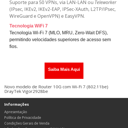
Suporte para 50 VPNs, via LAN-LAN ou
Teleworker
(IPsec, IKEv2, IKEv2-EAP, IPSec-XAuth, L2TP/IPsec,
WireGuard e OpenVPN) e EasyVPN.
Tecnologia WiFi 7
Tecnologia Wi-Fi 7 (MLO, MRU, Zero-Wait DFS),
permitindo velocidades superiores de acesso sem
fios.
Saiba Mais Aqui
Novo modelo de Router 10G com Wi-Fi 7 (802.11be)
DrayTek Vigor2928be
Informações
Apresentação
Política de Privacidade
Condições Gerais de Venda