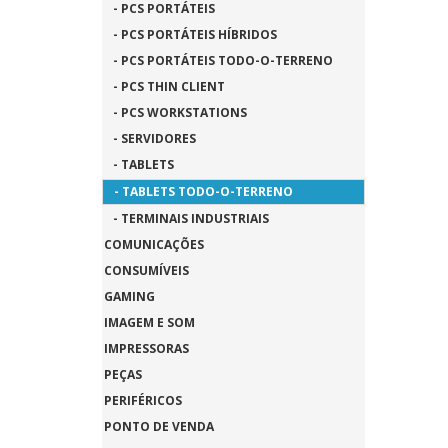
- PCS PORTÁTEIS
- PCS PORTÁTEIS HÍBRIDOS
- PCS PORTÁTEIS TODO-O-TERRENO
- PCS THIN CLIENT
- PCS WORKSTATIONS
- SERVIDORES
- TABLETS
- TABLETS TODO-O-TERRENO
- TERMINAIS INDUSTRIAIS
COMUNICAÇÕES
CONSUMÍVEIS
GAMING
IMAGEM E SOM
IMPRESSORAS
PEÇAS
PERIFÉRICOS
PONTO DE VENDA