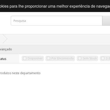
cookies para lhe proporcionar uma melhor experiência de naveg
 Avançado
Disponível
Por Encomenda
Sem Stock
2-3
tatus
rodutos neste departamento