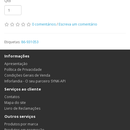
Qtd
0 comentários
/
Escreva um comentário
Etiquetas:
86-931053
Informações
Apresentação
Política de Privacidade
Condições Gerais de Venda
Inforlandia - O seu parceiro SYNK-API
Serviços ao cliente
Contatos
Mapa do site
Livro de Reclamações
Outros serviços
Produtos por marca
Produtos em promoção