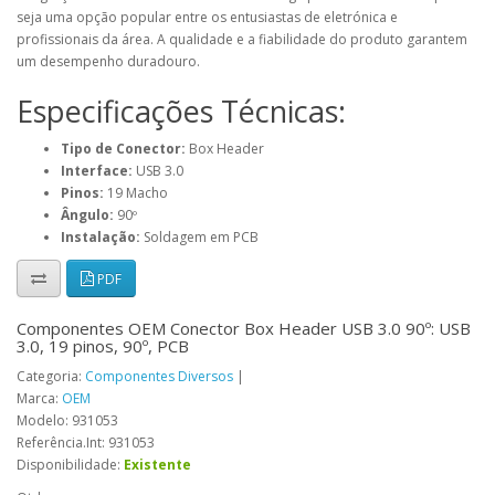
seja uma opção popular entre os entusiastas de eletrónica e
profissionais da área. A qualidade e a fiabilidade do produto garantem
um desempenho duradouro.
Especificações Técnicas:
Tipo de Conector:
Box Header
Interface:
USB 3.0
Pinos:
19 Macho
Ângulo:
90º
Instalação:
Soldagem em PCB
PDF
Componentes OEM Conector Box Header USB 3.0 90º: USB
3.0, 19 pinos, 90º, PCB
Categoria:
Componentes Diversos
|
Marca:
OEM
Modelo: 931053
Referência.Int: 931053
Disponibilidade:
Existente