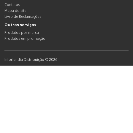
Contatos
Mapa do site
Livro de Reclamações
Outros serviços
Produtos por marca
Produtos em promoção
Inforlandia Distribuição © 2026