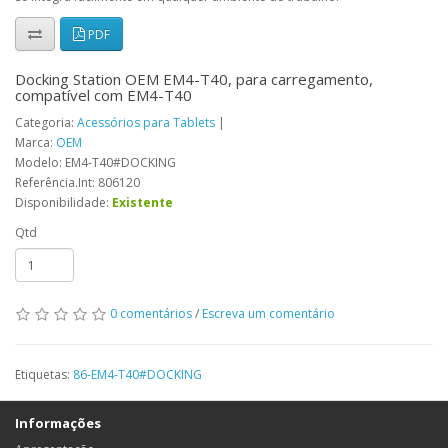
PDF
Docking Station OEM EM4-T40, para carregamento,
compatível com EM4-T40
Categoria:
Acessórios para Tablets
|
Marca:
OEM
Modelo: EM4-T40#DOCKING
Referência.Int: 806120
Disponibilidade:
Existente
Qtd
0 comentários
/
Escreva um comentário
Etiquetas:
86-EM4-T40#DOCKING
Informações