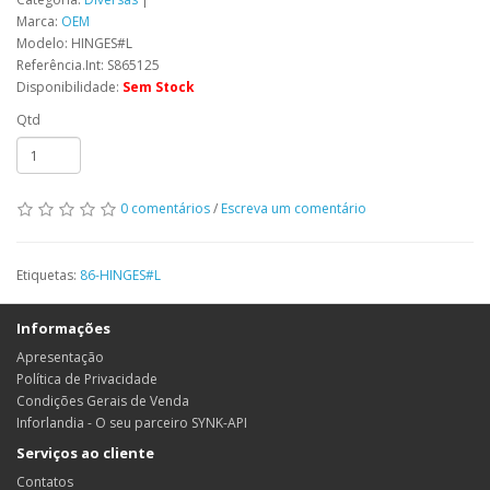
Marca:
OEM
Modelo: HINGES#L
Referência.Int: S865125
Disponibilidade:
Sem Stock
Qtd
0 comentários
/
Escreva um comentário
Etiquetas:
86-HINGES#L
Informações
Apresentação
Política de Privacidade
Condições Gerais de Venda
Inforlandia - O seu parceiro SYNK-API
Serviços ao cliente
Contatos