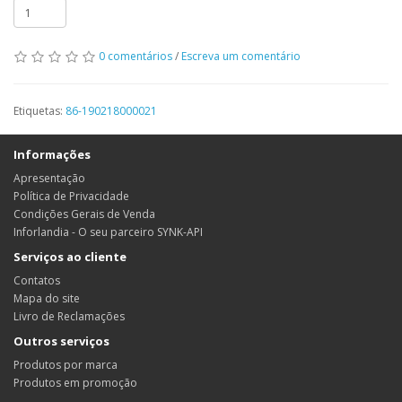
0 comentários
/
Escreva um comentário
Etiquetas:
86-190218000021
Informações
Apresentação
Política de Privacidade
Condições Gerais de Venda
Inforlandia - O seu parceiro SYNK-API
Serviços ao cliente
Contatos
Mapa do site
Livro de Reclamações
Outros serviços
Produtos por marca
Produtos em promoção