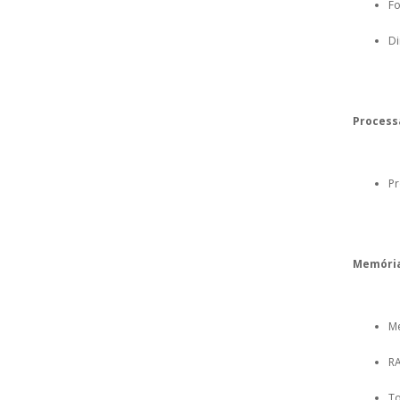
Fo
Di
Process
Pr
Memória
Me
RA
To