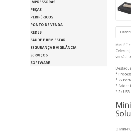
IMPRESSORAS
PEÇAS
PERIFÉRICOS
PONTO DE VENDA
Descr
REDES
SAÚDE E BEM ESTAR
Mini-PC 
SEGURANÇA E VIGILÂNCIA
Celeron J
SERVIÇOS
versátil 
SOFTWARE
Destaques
* Process
* 2x Port
* Saídas
* 2x USB 
Min
Solu
O Mini-P