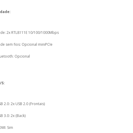
idade:
de: 2x RTL8111E 10/100/1000Mbps
de sem fios: Opcional miniPCIe
uetooth: Opcional
/S:
B 2.0: 2x USB 2.0 (Frontais)
B 3.0: 2x (Back)
MI: Sim