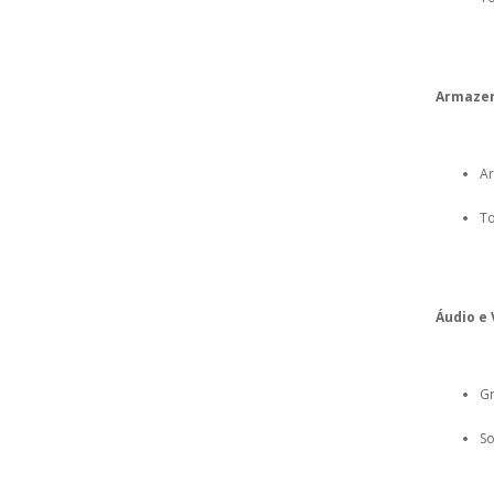
Armaze
Ar
To
Áudio e 
Gr
So