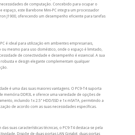
 necessidades de computação. Concebido para ocupar o
e espaço, este Barebone Mini-PC integra um processador
eron J1900, oferecendo um desempenho eficiente para tarefas
-PC é ideal para utilização em ambientes empresariais,
 ou mesmo para uso doméstico, onde o espaço é limitado,
cessidade de conectividade e desempenho é essencial. A sua
a robusta e design elegante complementam qualquer
ação.
lidade é uma das suas maiores vantagens. O PC9-T4 suporta
de memória DDR3L e oferece uma variedade de opções de
mento, incluindo 1x 2.5" HDD/SSD e 1x mSATA, permitindo a
ização de acordo com as suas necessidades específicas.
 das suas características técnicas, o PC9-T4 destaca-se pela
tividade. Dispõe de duas portas LAN Gigabit, duas portas