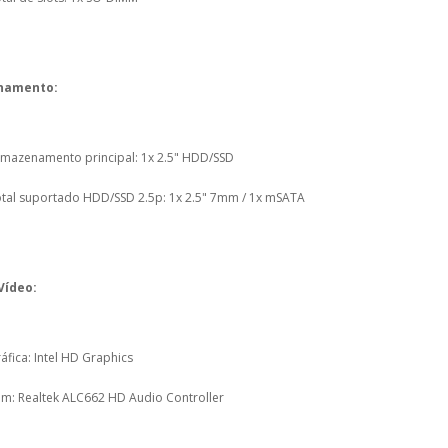
namento:
mazenamento principal: 1x 2.5" HDD/SSD
tal suportado HDD/SSD 2.5p: 1x 2.5" 7mm / 1x mSATA
Vídeo:
áfica: Intel HD Graphics
m: Realtek ALC662 HD Audio Controller