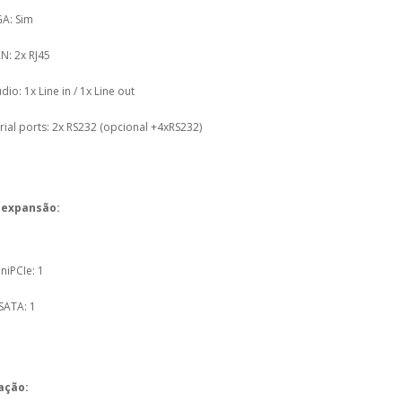
A: Sim
N: 2x RJ45
dio: 1x Line in / 1x Line out
rial ports: 2x RS232 (opcional +4xRS232)
 expansão:
niPCIe: 1
ATA: 1
ação: