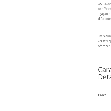
USB 3.0 e
periféric
ligação a
diferente
Em resum
versátil
oferecen
Cara
Det
Caixa: