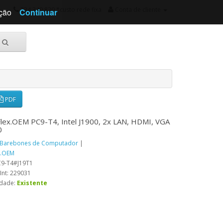
234 340 820 *custo rede fixa
Conta de cliente
ação
Continuar
PDF
Flex.OEM PC9-T4, Intel J1900, 2x LAN, HDMI, VGA
0
Barebones de Computador
|
x.OEM
C9-T4#J19T1
Int: 229031
idade:
Existente