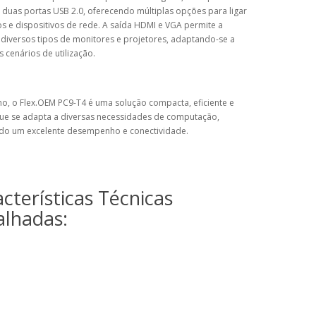
 duas portas USB 2.0, oferecendo múltiplas opções para ligar
os e dispositivos de rede. A saída HDMI e VGA permite a
 diversos tipos de monitores e projetores, adaptando-se a
s cenários de utilização.
o, o Flex.OEM PC9-T4 é uma solução compacta, eficiente e
 que se adapta a diversas necessidades de computação,
do um excelente desempenho e conectividade.
cterísticas Técnicas
alhadas: