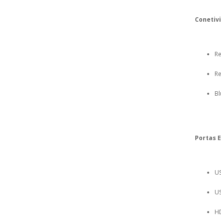
Conetiv
Re
Re
Bl
Portas E
US
US
HD