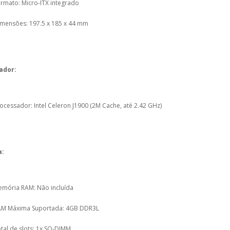
rmato: Micro-ITX integrado
mensões: 197.5 x 185 x 44 mm
ador:
ocessador: Intel Celeron J1900 (2M Cache, até 2.42 GHz)
:
mória RAM: Não incluída
M Máxima Suportada: 4GB DDR3L
tal de slots: 1x SO-DIMM