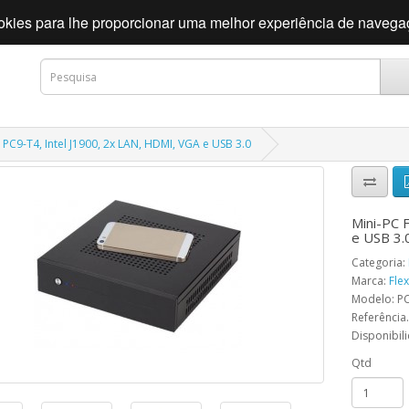
cookies para lhe proporcionar uma melhor experiência de naveg
 PC9-T4, Intel J1900, 2x LAN, HDMI, VGA e USB 3.0
Mini-PC 
e USB 3.
Categoria:
Marca:
Fle
Modelo: P
Referência.
Disponibil
Qtd