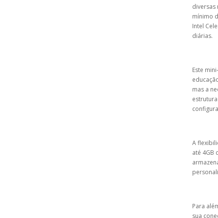
diversas
mínimo d
Intel Cel
diárias.
Este mini
educação
mas a ne
estrutur
configur
A flexibi
até 4GB 
armazena
personal
Para além
sua conec