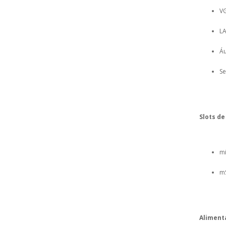
VG
LA
Áu
Se
Slots de
mi
mS
Aliment