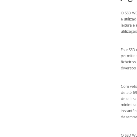
O SSD WD
e utiliz
leitura e
utilizaçã
Este SSD
permitin
ficheiros
diversos 
Com veloc
de até 6
de utiliz
minimizad
instantân
desempen
O SSD WD