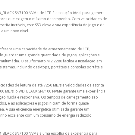
_BLACK SN7100 NVMe de 1TB é a solução ideal para gamers
adores que exigem o máximo desempenho. Com velocidades de
 escrita incríveis, este SSD eleva a sua experiência de jogo e de
o a um novo nível.
 oferece uma capacidade de armazenamento de 1TB,
do guardar uma grande quantidade de jogos, aplicações e
 multimédia. O seu formato M.2 2280 facilita a instalação em
sistemas, incluindo desktops, portáteis e consolas portáteis.
idades de leitura de até 7250 MB/s e velocidades de escrita
900 MB/s, o WD_BLACK SN7100 NVMe garante uma experiência
ação fluida e responsiva. Os tempos de carregamento são
os, e as aplicações e jogos iniciam de forma quase
ea. A sua eficiência energética otimizada garante um
ho excelente com um consumo de energia reduzido.
_BLACK SN7100 NVMe é uma escolha de excelência para