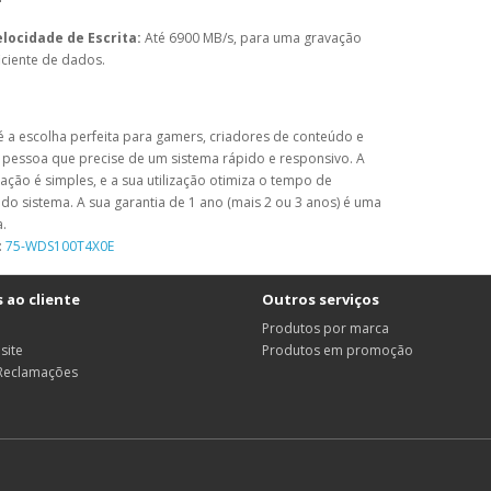
locidade de Escrita:
Até 6900 MB/s, para uma gravação
iciente de dados.
é a escolha perfeita para gamers, criadores de conteúdo e
 pessoa que precise de um sistema rápido e responsivo. A
lação é simples, e a sua utilização otimiza o tempo de
do sistema. A sua garantia de 1 ano (mais 2 ou 3 anos) é uma
a.
:
75-WDS100T4X0E
 ao cliente
Outros serviços
Produtos por marca
site
Produtos em promoção
 Reclamações