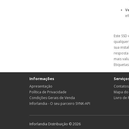
Ve
ef
Este SSD 
qualquer
sua insta
resposta 
mais vali
Etiquetas
Informações
Serviços
Apresentação
Contatos
Política de Privacidade
Mapa do 
Condições Gerais de Venda
Livro de
Inforlandia - O seu parceiro SYNK-API
Inforlandia Distribuição © 2026