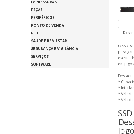
IMPRESSORAS
PEÇAS
PERIFÉRICOS
PONTO DE VENDA
Descr
REDES
SAÚDE E BEM ESTAR
O SSD WD
SEGURANÇA E VIGILÂNCIA
para game
SERVIÇOS
escrita 
em jogos 
SOFTWARE
Destaques
* Capaci
* Interfa
* Velocid
* Velocid
SSD
Des
Jog