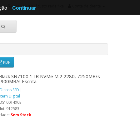
234 340 820 *custo rede fixa
Conta de cliente
ação
Continuar
PDF
Black SN7100 1TB NVMe M.2 2280, 7250MB/s
 6900MB/s Escrita
Discos SSD
|
tern Digital
DS100T4X0E
Int: 912583
idade:
Sem Stock