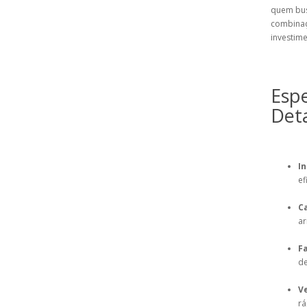
quem bus
combinaç
investime
Espe
Det
In
ef
C
a
F
de
Ve
rá