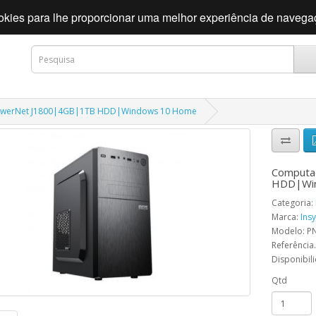
cookies para lhe proporcionar uma melhor experiência de naveg
owerNet J1800|4GB|1TB HDD|Windows 10 Home
Computa
HDD|Wi
Categoria:
Marca:
Ins
Modelo: P
Referência.
Disponibil
Qtd