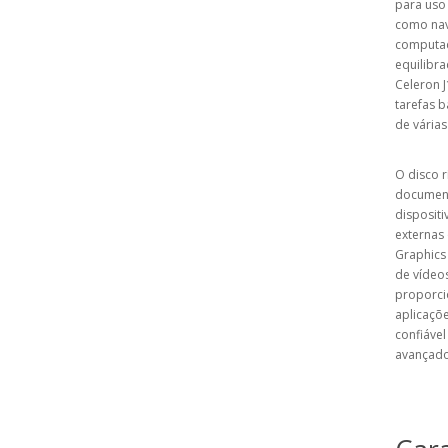
para uso 
como nav
computad
equilibra
Celeron 
tarefas 
de várias
O disco 
documento
dispositi
externas 
Graphics 
de vídeo
proporci
aplicaçõ
confiáve
avançado