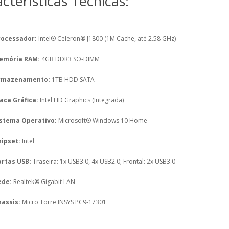
cterísticas Técnicas:
rocessador:
Intel® Celeron® J1800 (1M Cache, até 2.58 GHz)
emória RAM:
4GB DDR3 SO-DIMM
rmazenamento:
1TB HDD SATA
aca Gráfica:
Intel HD Graphics (Integrada)
istema Operativo:
Microsoft® Windows 10 Home
ipset:
Intel
rtas USB:
Traseira: 1x USB3.0, 4x USB2.0; Frontal: 2x USB3.0
ede:
Realtek® Gigabit LAN
assis:
Micro Torre INSYS PC9-17301