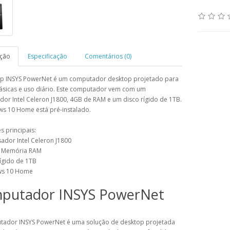
ição
Especificação
Comentários (0)
p INSYS PowerNet é um computador desktop projetado para
básicas e uso diário. Este computador vem com um
or Intel Celeron J1800, 4GB de RAM e um disco rígido de 1TB.
s 10 Home está pré-instalado.
 principais:
ador Intel Celeron J1800
e Memória RAM
ígido de 1TB
ws 10 Home
putador INSYS PowerNet
ador INSYS PowerNet é uma solução de desktop projetada