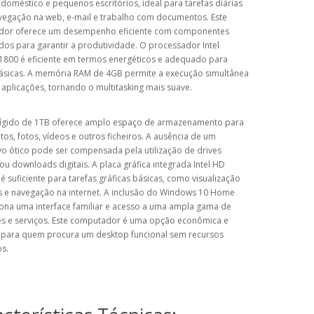
doméstico e pequenos escritórios, ideal para tarefas diárias
egação na web, e-mail e trabalho com documentos. Este
or oferece um desempenho eficiente com componentes
dos para garantir a produtividade. O processador Intel
J1800 é eficiente em termos energéticos e adequado para
básicas. A memória RAM de 4GB permite a execução simultânea
 aplicações, tornando o multitasking mais suave.
rígido de 1TB oferece amplo espaço de armazenamento para
s, fotos, vídeos e outros ficheiros. A ausência de um
vo ótico pode ser compensada pela utilização de drives
ou downloads digitais. A placa gráfica integrada Intel HD
é suficiente para tarefas gráficas básicas, como visualização
s e navegação na internet. A inclusão do Windows 10 Home
ona uma interface familiar e acesso a uma ampla gama de
es e serviços. Este computador é uma opção econômica e
l para quem procura um desktop funcional sem recursos
s.