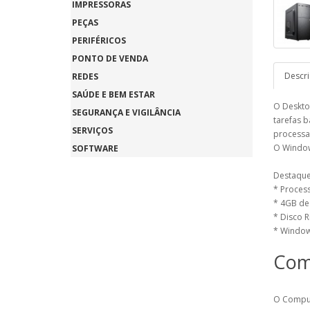
IMPRESSORAS
PEÇAS
PERIFÉRICOS
PONTO DE VENDA
Descr
REDES
SAÚDE E BEM ESTAR
O Deskto
SEGURANÇA E VIGILÂNCIA
tarefas 
SERVIÇOS
processad
O Window
SOFTWARE
Destaques
* Process
* 4GB d
* Disco R
* Windo
Com
O Comput