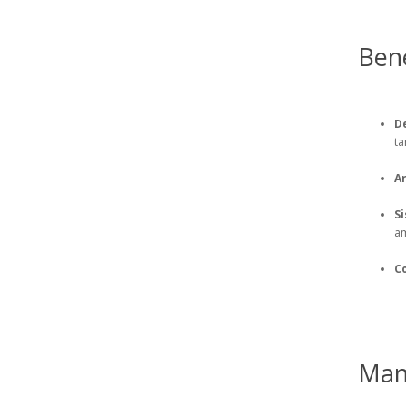
Bene
D
ta
A
S
am
C
Man