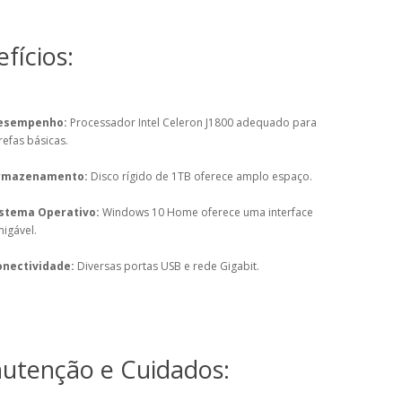
fícios:
esempenho:
Processador Intel Celeron J1800 adequado para
refas básicas.
rmazenamento:
Disco rígido de 1TB oferece amplo espaço.
istema Operativo:
Windows 10 Home oferece uma interface
igável.
onectividade:
Diversas portas USB e rede Gigabit.
utenção e Cuidados: