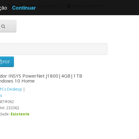
234 340 820 *custo rede fixa
Conta de cliente
ação
Continuar
PDF
dor INSYS PowerNet J1800|4GB|1TB
ndows 10 Home
PCs Desktop
|
ys
NET#062
Int: 232062
idade:
Existente