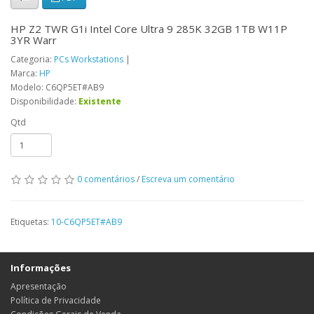
HP Z2 TWR G1i Intel Core Ultra 9 285K 32GB 1TB W11P
3YR Warr
Categoria:
PCs Workstations
|
Marca:
HP
Modelo: C6QP5ET#AB9
Disponibilidade:
Existente
Qtd
0 comentários
/
Escreva um comentário
Etiquetas:
10-C6QP5ET#AB9
Informações
Apresentação
Política de Privacidade