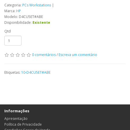
Categoria:
PCs Workstations
|
Marca:
HP
Modelo: D4CU5ET#ABE
Disponibilidade:
Existente
Qtd
0 comentários
/
Escreva um comentário
Etiquetas:
10-D4CU5ET#ABE
Informações
Apresentação
Política de Privacidade