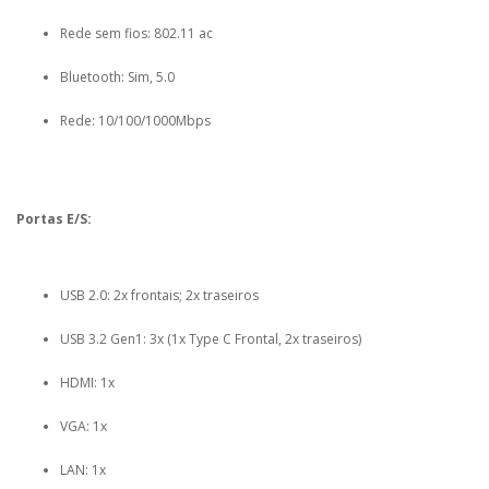
Rede sem fios: 802.11 ac
Bluetooth: Sim, 5.0
Rede: 10/100/1000Mbps
Portas E/S:
USB 2.0: 2x frontais; 2x traseiros
USB 3.2 Gen1: 3x (1x Type C Frontal, 2x traseiros)
HDMI: 1x
VGA: 1x
LAN: 1x