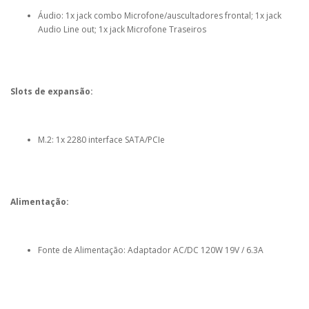
Áudio: 1x jack combo Microfone/auscultadores frontal; 1x jack
Audio Line out; 1x jack Microfone Traseiros
Slots de expansão:
M.2: 1x 2280 interface SATA/PCIe
Alimentação:
Fonte de Alimentação: Adaptador AC/DC 120W 19V / 6.3A