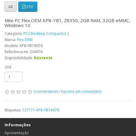
PDF
Mini-PC Flex.OEM KP8-YB1, Z8350, 2GB RAM, 32GB eMMC,
Windows 10
Categoria:
PCs Desktop Compactos
|
Marca:
Flex.OEM
Modelo: KP8-YB1#076
Referência.Int: 236076
Disponibilidade:
Existente
Qtd
0 comentários
/
Escreva um comentário
Etiquetas:
127171-KP8-YB1#076
Informações
Apresentação