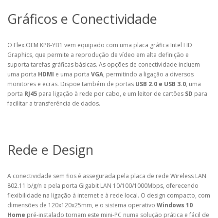
Gráficos e Conectividade
O Flex.OEM KP8-YB1 vem equipado com uma placa gráfica Intel HD
Graphics, que permite a reprodução de vídeo em alta definição e
suporta tarefas gráficas básicas. As opções de conectividade incluem
uma porta
HDMI
e uma porta
VGA
, permitindo a ligação a diversos
monitores e ecrãs. Dispõe também de portas
USB 2.0 e USB 3.0
, uma
porta
RJ45
para ligação à rede por cabo, e um leitor de cartões
SD
para
facilitar a transferência de dados.
Rede e Design
A conectividade sem fios é assegurada pela placa de rede Wireless LAN
802.11 b/g/n e pela porta Gigabit LAN 10/100/1000Mbps, oferecendo
flexibilidade na ligação à internet e à rede local. O design compacto, com
dimensões de 120x120x25mm, e o sistema operativo
Windows 10
Home
pré-instalado tornam este mini-PC numa solução prática e fácil de