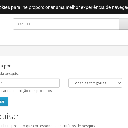
cookies para lhe proporcionar uma melhor experiência de naveg
a por
 da pesquisa:
isar na descrição dos produtos
uisar
enhum produto que corresponda aos critérios de pesquisa.