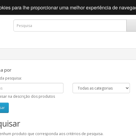
cookies para lhe proporcionar uma melhor experiência de naveg
a por
 da pesquisa:
isar na descrição dos produtos
uisar
enhum produto que corresponda aos critérios de pesquisa.