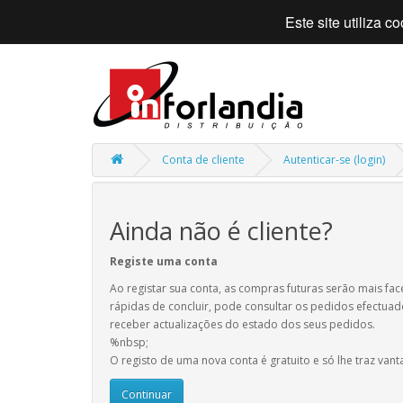
Este site utiliza 
Conta de cliente
Autenticar-se (login)
Ainda não é cliente?
Registe uma conta
Ao registar sua conta, as compras futuras serão mais fac
rápidas de concluir, pode consultar os pedidos efectuad
receber actualizações do estado dos seus pedidos.
%nbsp;
O registo de uma nova conta é gratuito e só lhe traz vant
Continuar