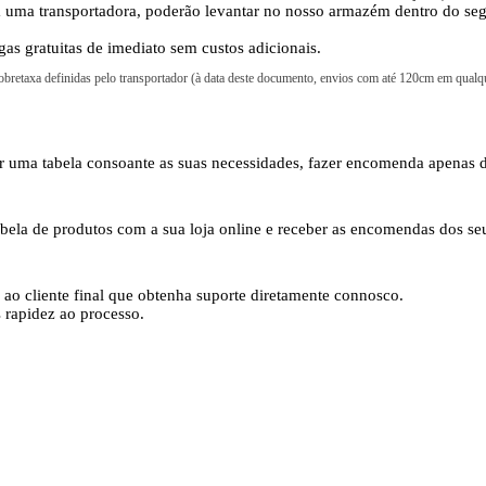
m uma transportadora, poderão levantar no nosso armazém dentro do s
as gratuitas de imediato sem custos adicionais.
bretaxa definidas pelo transportador (à data deste documento, envios com até 120cm em qualq
iar uma tabela consoante as suas necessidades, fazer encomenda apenas 
abela de produtos com a sua loja online e receber as encomendas dos seu
r ao cliente final que obtenha suporte diretamente connosco.
s rapidez ao processo.