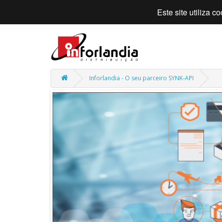
Este site utiliza 
Inforlandia - O seu parceiro SYNK-API