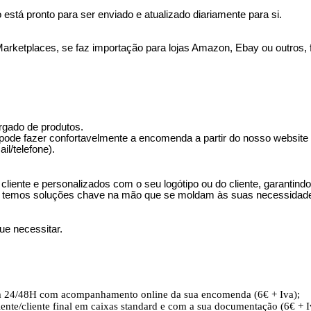
 está pronto para ser enviado e atualizado diariamente para si.
rketplaces, se faz importação para lojas Amazon, Ebay ou outros, 
argado de produtos.
pode fazer confortavelmente a encomenda a partir do nosso website d
il/telefone).
ente e personalizados com o seu logótipo ou do cliente, garantindo 
, temos soluções chave na mão que se moldam às suas necessidades
ue necessitar.
em 24/48H com acompanhamento online da sua encomenda (6€ + Iva);
iente/cliente final em caixas standard e com a sua documentação (6€ + I