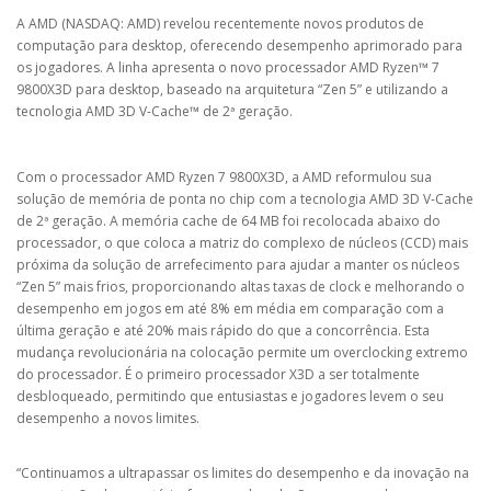
A AMD (NASDAQ: AMD) revelou recentemente novos produtos de
computação para desktop, oferecendo desempenho aprimorado para
os jogadores. A linha apresenta o novo processador AMD Ryzen™ 7
9800X3D para desktop, baseado na arquitetura “Zen 5” e utilizando a
tecnologia AMD 3D V-Cache™ de 2ª geração.
Com o processador AMD Ryzen 7 9800X3D, a AMD reformulou sua
solução de memória de ponta no chip com a tecnologia AMD 3D V-Cache
de 2ª geração. A memória cache de 64 MB foi recolocada abaixo do
processador, o que coloca a matriz do complexo de núcleos (CCD) mais
próxima da solução de arrefecimento para ajudar a manter os núcleos
“Zen 5” mais frios, proporcionando altas taxas de clock e melhorando o
desempenho em jogos em até 8% em média em comparação com a
última geração e até 20% mais rápido do que a concorrência. Esta
mudança revolucionária na colocação permite um overclocking extremo
do processador. É o primeiro processador X3D a ser totalmente
desbloqueado, permitindo que entusiastas e jogadores levem o seu
desempenho a novos limites.
“Continuamos a ultrapassar os limites do desempenho e da inovação na