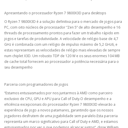
Apresentando o processador Ryzen 7 9800X3D para desktops
O Ryzen 7 9800X3D é a solução definitiva para o mercado de jogos para
PC, com oito núcleos de processador “Zen 5” de alto desempenho e 16
threads de processamento prontos para fazer um trabalho rápido em
jogos e tarefas de produtividade. A velocidade de relógio base de 4,7
GHz é combinada com um relógio de impulso máximo de 5,2 GHz6, e
estas representam as velocidades de relógio mais elevadas de sempre
num chiplet X3D. Um robusto TDP de 120 W e os seus enormes 104 MB
de cache total fornecem ao processador a potência necessária para o
seu desempenho
Parceria com programadores de jogos
“Estamos entusiasmados por nos juntarmos à AMD como parceiro
exclusivo de CPU, GPU e APU para Call of Duty.O desempenho e a
eficiência excepcionais do processador Ryzen 7 9800X3D elevarão a
experiência de jogo a novos patamares, garantindo que os nossos
jogadores desfrutem de uma jogabilidade sem paralelo.Esta parceria
representa um marco significativo para Call of Duty e AMD, e estamos
entusiasmados por ver o que podemos alcançar juntos”, disse William