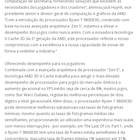
computação de secretária, fornecendo soluções que excedem as
necessidades dos jogadores e dos criadores”, afirmou Jack Huynh, vice-
presidente sénior e diretor-geral de computação e gráficos da AMD.
“Com a introdução do processador Ryzen 7 9800X3D, construído com
base na nossa avançada arquitetura 'Zen 5', estamos a elevar o
desempenho dos jogos como nunca antes. Com a inovadora tecnologia
V-Cache 3D da 2ª geração da AMD, este processador reflecte o nosso
compromisso com a excelência e a nossa capacidade de inovar de
forma a redefinir a indústria.”
Oferecendo desempenho para os jogadores
Combinada com a avançada arquitetura de processador “Zen 5”, a
tecnologia AMD 3D V-Cache trabalha para atingir o mais elevado
desempenho de processador para jogos do mercado. Embora o
aumento geracional no FPS médio seja de cerca de 8%, muitos jogos,
como Star Wars Outlaws, registarão melhorias percentuais de dois
dígitos a nível geracional4. Além disso, o processador Ryzen 7 9800X3D
pode demonstrar melhorias substanciais nas taxas de fotogramas
mínimas, mesmo quando as taxas de fotogramas médias são
semelhantes, proporcionando ao utilizador uma experiência mais suave,
com menos interrupções - por exemplo, em The Last Of Us: Part 1, onde
o Ryzen 7 9800X3D tem uma taxa de frames média semelhante à da
concorrência, mas uma taxa de frames mínima 1% superior em 31%.