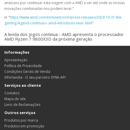
ansiosos por continuar esta viagem com a AMD e ver até onde as nossas
inovações combinadas nos podem levar.”
in "
https://www.amd.com/en/newsroom/press-releases/2024-10-31-the-
gaming-legend-continues--amd-introduces-next-.html
"
A lenda dos jogos continua - AMD apresenta o processador
AMD Ryzen 7 9800X3D da próxima geração
Informações
Apresentação
Política de Privacidade
Condições Gerais de Venda
Inforlandia - O seu parceiro SYNK-API
Serviços ao cliente
Contatos
Mapa do site
Livro de Reclamações
Outros serviços
Produtos por marca
Produtos em promoção