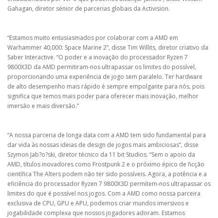
Gahagan, diretor sénior de parcerias globais da Activision.
“Estamos muito entusiasmados por colaborar com a AMD em
Warhammer 40,000: Space Marine 2”, disse Tim Willits, diretor criativo da
Saber Interactive. “O poder e a inovação do processador Ryzen 7
9800X3D da AMD permitiram-nos ultrapassar os limites do possível,
proporcionando uma experiência de jogo sem paralelo. Ter hardware
de alto desempenho mais rápido é sempre empolgante para nós, pois
significa que temos mais poder para oferecer mais inovação, melhor
imersão e mais diversão.”
“A nossa parceria de longa data com a AMD tem sido fundamental para
dar vida às nossas ideias de design de jogos mais ambiciosas”, disse
Szymon Jab?o?ski, diretor técnico da 11 bit Studios. “Sem o apoio da
AMD, títulos inovadores como Frostpunk 2 e o próximo épico de ficção
científica The Alters podem não ter sido possíveis. Agora, a potência e a
eficiência do processador Ryzen 7 9800X3D permitem-nos ultrapassar os
limites do que é possível nos jogos. Com a AMD como nossa parceira
exclusiva de CPU, GPU e APU, podemos criar mundos imersivos e
jogabilidade complexa que nossos jogadores adoram. Estamos