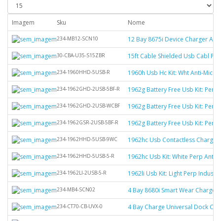
Imagem
Sku
Nome
234-MB12-SCN10
12 Bay 8675i Device Charger Ac
30-CBA-U35-S15ZBR
15ft Cable Shielded Usb Cabl Po
234-1960HHD-5USB-R
1960h Usb Hc Kit: Wht Anti-Micr
234-1962GHD-2USB-5BF-R
1962g Battery Free Usb Kit: Per
234-1962GHD-2USB-WCBF
1962g Battery Free Usb Kit: Per
234-1962GSR-2USB-5BF-R
1962g Battery Free Usb Kit: Perp
234-1962HHD-5USB-9WC
1962hc Usb Contactless Charge Pe
234-1962HHD-5USB-5-R
1962hc Usb Kit: White Perp Anti-
234-1962LI-2USB-5-R
1962li Usb Kit: Light Perp Industr
234-MB4-SCN02
4 Bay 8680i Smart Wear Charger
234-CT70-CB-UVX-0
4 Bay Charge Universal Dock Cha