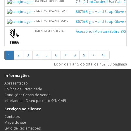
30-CVTR-U70060C-0B
7 Ft (2.1m) Corded Usb Cabl Con
234-8675I505-RHGL-PS
8675i Right Hand Strap Glove Acc
234-8675I505-RHGM-PS
8675i Right Hand Strap Glove Ac
30-BRKT-LM0093C-04
Acessório (Monitor) Zebra BRKT
1
2
3
4
5
6
7
8
9
>
>|
Exibir de 1 a 15 do total de 482 (33 páginas)
Informações
Apresentação
Política de Privacidade
Condições Gerais de Venda
Inforlandia - O seu parceiro SYNK-API
Serviços ao cliente
Contatos
Mapa do site
Livro de Reclamações