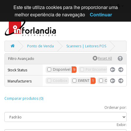
Este site utiliza cookies para lhe proporcionar uma
melhor experiência de navegação
Continuar
Ponto de Venda
Scanners | Leitores POS
Filtro Avançado
Disponível
9
Por Encomenda
Sem 
Stock Status
Coolbox
EWENT
1
OEM
3
Da
Manufacturers
Comparar produtos (0)
Ordenar por:
Exibir: