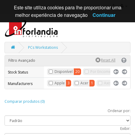
Este site utiliza cookies para lhe proporcionar uma
melhor experiência de navegação
Continuar
PCs Workstations
Filtro Avançado
Disponível
20
Por Encomenda
Sem
Stock Status
Apple
3
Acer
1
Axis
HP
4
Manufacturers
Comparar produtos (0)
Ordenar por:
Exibir: