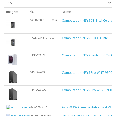
Imagem
Sku
Nome
1-CLK-C3#BTO-1000-AI
Computador INSYS C3, Intel Celeron 
1-CLK-C3#BTO-1000
Computador INSYS CLK-C3, Intel Cel
1-INSYS#028
Computador INSYS Pentium G4560, 
1-PROW#009
Computador INSYS Pro-W: i7-9700K,
1-PROW#000
Computador INSYS Pro.W: i7-9700K,
26-02692-002
Axis S9302 Camera Station Syst Work
10-C6QT8ET#AB9