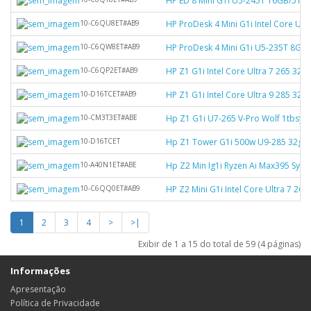
HP ED 8 Mini G1i U5-245T 16GB/512
10-C6QU8ET#AB9
HP ProDesk 4 Mini G1i Intel Core U
10-C6QW8ET#AB9
HP ProDesk 4 Mini G1i U5-235T 8GB
10-C6QP2ET#AB9
HP Z1 G1i Intel Core Ultra 7 265 32
10-D16TCET#AB9
HP Z1 G1i Intel Core Ultra 9 285 
10-CM3T3ET#ABE
Hp Z1 G1i U7-265 V-Pro Wolf 1tbsys
10-D16TCET
Hp Z1 Tower G1i 500w U9-285 32gb 1
10-A40N1ET#ABE
Hp Z2 Min Ig1i Ryzen Ai Max395 Sys
10-C6QQ0ET#AB9
HP Z2 Mini G1i Intel Core Ultra 7 
1
2
3
4
>
>|
Exibir de 1 a 15 do total de 59 (4 páginas)
Informações
Apresentação
Política de Privacidade