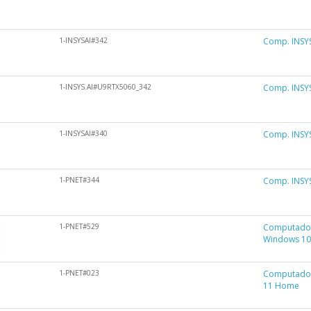
1-INSYSAI#342
Comp. INSYS
1-INSYS.AI#U9RTX5060_342
Comp. INSYS
1-INSYSAI#340
Comp. INSYS
1-PNET#344
Comp. INSY
1-PNET#529
Computador
Windows 1
1-PNET#023
Computador
11 Home