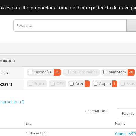
cookies para lhe proporcionar uma melhor experiência de naveg
 Avançado
Disponível
45
Por Encomenda
Sem Stock
48
tatus
Fujitsu
OEM
Acer
1
Aopen
1
Asus
cturers
 produtos (0)
Ordenar por:
m
Sku
Nome
1-INSYSAI#341
Comp. INSYS