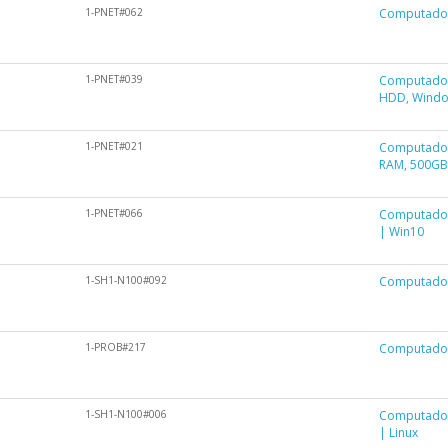
1-PNET#062
Computador
1-PNET#039
Computador
HDD, Windo
1-PNET#021
Computador
RAM, 500GB
1-PNET#066
Computador
| Win10
1-SH1-N100#092
Computador
1-PROB#217
Computador 
1-SH1-N100#006
Computador 
| Linux