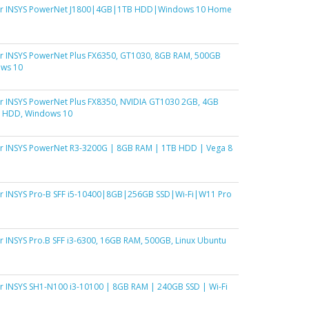
 INSYS PowerNet J1800|4GB|1TB HDD|Windows 10 Home
 INSYS PowerNet Plus FX6350, GT1030, 8GB RAM, 500GB
ws 10
 INSYS PowerNet Plus FX8350, NVIDIA GT1030 2GB, 4GB
 HDD, Windows 10
 INSYS PowerNet R3-3200G | 8GB RAM | 1TB HDD | Vega 8
 INSYS Pro-B SFF i5-10400|8GB|256GB SSD|Wi-Fi|W11 Pro
INSYS Pro.B SFF i3-6300, 16GB RAM, 500GB, Linux Ubuntu
INSYS SH1-N100 i3-10100 | 8GB RAM | 240GB SSD | Wi-Fi