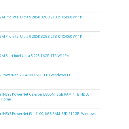
 AI Pro Intel Ultra 9 285K 32GB 2TB RTX5060 W11P
 AI Pro Intel Ultra 9 285K 32GB 2TB RTX5060 W11P
 AI Start Intel Ultra 5 225 16GB 1TB W11Pro
S PowerNet i7-14700 16GB 1TB Windows 11
 INSYS PowerNet Celeron J3355M, 8GB RAM, 1TB HDD,
0 Home
 INSYS PowerNet i3-14100, 8GB RAM, SSD 512GB, Windows