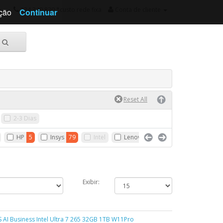
234 340 820 *custo rede fixa
Conta de cliente
ação
Continuar
2-3 Dias
HP
5
Insys
79
Intel
Lenovo
4
MSI
3
Exibir:
 AI Business Intel Ultra 7 265 32GB 1TB W11Pro