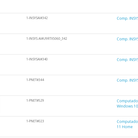
1-INSYSAI#342
Comp. INSYS
1-INSYS.AI#U9RTX5060_342
Comp. INSYS
1-INSYSAI#340
Comp. INSYS
1-PNET#344
Comp. INSY
1-PNET#529
Computador
Windows 1
1-PNET#023
Computador
11 Home