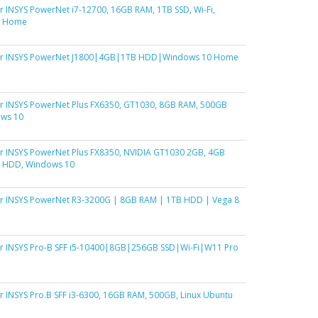
INSYS PowerNet i7-12700, 16GB RAM, 1TB SSD, Wi-Fi,
1 Home
 INSYS PowerNet J1800|4GB|1TB HDD|Windows 10 Home
 INSYS PowerNet Plus FX6350, GT1030, 8GB RAM, 500GB
ws 10
 INSYS PowerNet Plus FX8350, NVIDIA GT1030 2GB, 4GB
 HDD, Windows 10
 INSYS PowerNet R3-3200G | 8GB RAM | 1TB HDD | Vega 8
 INSYS Pro-B SFF i5-10400|8GB|256GB SSD|Wi-Fi|W11 Pro
INSYS Pro.B SFF i3-6300, 16GB RAM, 500GB, Linux Ubuntu