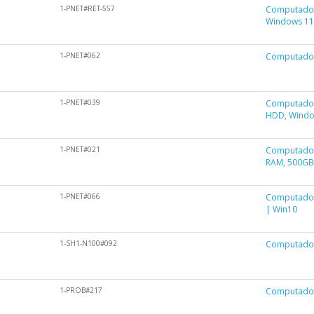
1-PNET#RET-557
Computador 
Windows 1
1-PNET#062
Computador
1-PNET#039
Computador
HDD, Windo
1-PNET#021
Computador
RAM, 500GB
1-PNET#066
Computador
| Win10
1-SH1-N100#092
Computador
1-PROB#217
Computador 