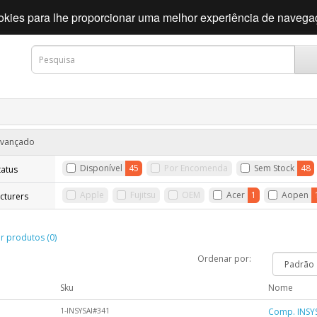
cookies para lhe proporcionar uma melhor experiência de naveg
 Avançado
Disponível
45
Por Encomenda
Sem Stock
48
tatus
Apple
Fujitsu
OEM
Acer
1
Aopen
cturers
 produtos (0)
Ordenar por:
m
Sku
Nome
1-INSYSAI#341
Comp. INSYS