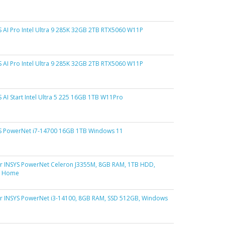
 AI Pro Intel Ultra 9 285K 32GB 2TB RTX5060 W11P
 AI Pro Intel Ultra 9 285K 32GB 2TB RTX5060 W11P
 AI Start Intel Ultra 5 225 16GB 1TB W11Pro
S PowerNet i7-14700 16GB 1TB Windows 11
 INSYS PowerNet Celeron J3355M, 8GB RAM, 1TB HDD,
0 Home
 INSYS PowerNet i3-14100, 8GB RAM, SSD 512GB, Windows