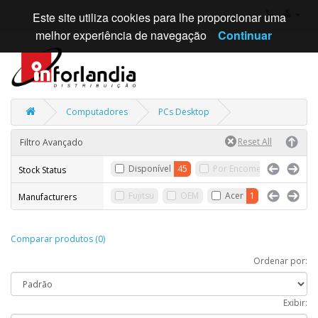
Este site utiliza cookies para lhe proporcionar uma
melhor experiência de navegação
Continuar
Computadores
PCs Desktop
Filtro Avançado
Disponível
45
Por Encomenda
Sem
Stock Status
Fujitsu
OEM
Acer
1
Aopen
Manufacturers
Comparar produtos (0)
Ordenar por:
Exibir: