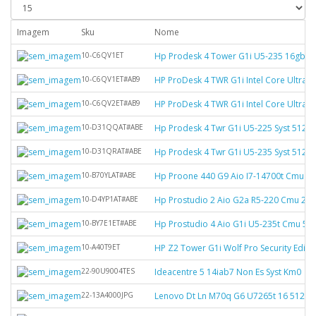
Imagem
Sku
Nome
10-C6QV1ET
Hp Prodesk 4 Tower G1i U5-235 16gb 5
10-C6QV1ET#AB9
HP ProDesk 4 TWR G1i Intel Core Ultra
10-C6QV2ET#AB9
HP ProDesk 4 TWR G1i Intel Core Ultra
10-D31QQAT#ABE
Hp Prodesk 4 Twr G1i U5-225 Syst 512
10-D31QRAT#ABE
Hp Prodesk 4 Twr G1i U5-235 Syst 512
10-B70YLAT#ABE
Hp Proone 440 G9 Aio I7-14700t Cmu 
10-D4YP1AT#ABE
Hp Prostudio 2 Aio G2a R5-220 Cmu 25
10-BY7E1ET#ABE
Hp Prostudio 4 Aio G1i U5-235t Cmu 5
10-A40T9ET
HP Z2 Tower G1i Wolf Pro Security Edit
22-90U9004TES
Ideacentre 5 14iab7 Non Es Syst Km0
22-13A4000JPG
Lenovo Dt Ln M70q G6 U7265t 16 512 1