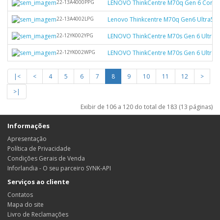
22-13A4000PPG
LENOVO ThinkCentre M70q Gen 6 Core Ul
22-13A4002LPG
Lenovo Thinkcentre M70q Gen6 Ultra5 
22-12YK002YPG
LENOVO ThinkCentre M70s Gen 6 Ultra 
22-12YK002WPG
LENOVO ThinkCentre M70s Gen 6 Ultra 
|<
<
4
5
6
7
8
9
10
11
12
>
>|
Exibir de 106 a 120 do total de 183 (13 páginas)
Informações
Apresentação
Política de Privacidade
Condições Gerais de Venda
Inforlandia - O seu parceiro SYNK-API
Serviços ao cliente
Contatos
Mapa do site
Livro de Reclamações