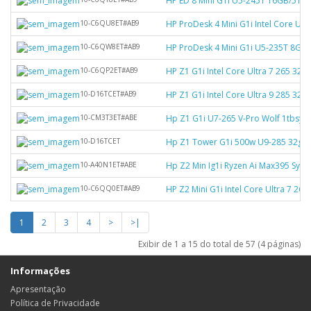
HP ED 8 Mini G1i U5-245T 16GB/512
10-C6QU8ET#AB9
HP ProDesk 4 Mini G1i Intel Core U
10-C6QW8ET#AB9
HP ProDesk 4 Mini G1i U5-235T 8GB
10-C6QP2ET#AB9
HP Z1 G1i Intel Core Ultra 7 265 32
10-D16TCET#AB9
HP Z1 G1i Intel Core Ultra 9 285 
10-CM3T3ET#ABE
Hp Z1 G1i U7-265 V-Pro Wolf 1tbsys
10-D16TCET
Hp Z1 Tower G1i 500w U9-285 32gb 1
10-A40N1ET#ABE
Hp Z2 Min Ig1i Ryzen Ai Max395 Sys
10-C6QQ0ET#AB9
HP Z2 Mini G1i Intel Core Ultra 7 
1
2
3
4
>
>|
Exibir de 1 a 15 do total de 57 (4 páginas)
Informações
Apresentação
Política de Privacidade