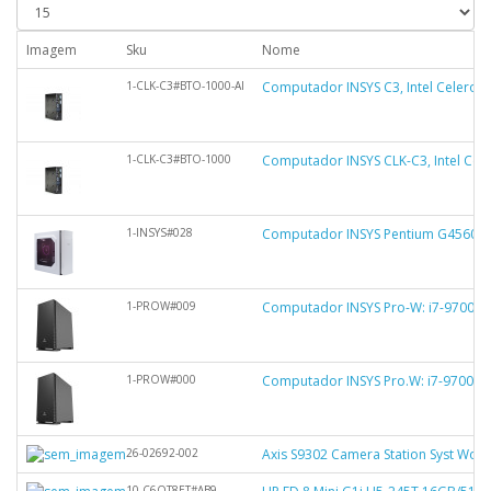
Imagem
Sku
Nome
1-CLK-C3#BTO-1000-AI
Computador INSYS C3, Intel Celeron 
1-CLK-C3#BTO-1000
Computador INSYS CLK-C3, Intel Cel
1-INSYS#028
Computador INSYS Pentium G4560, 
1-PROW#009
Computador INSYS Pro-W: i7-9700K,
1-PROW#000
Computador INSYS Pro.W: i7-9700K,
26-02692-002
Axis S9302 Camera Station Syst Work
10-C6QT8ET#AB9