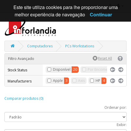
Este site utiliza cookies para lhe proporcionar uma
melhor experiência de navegação
Continuar
Computadores
PCs Workstations
Filtro Avançado
Disponível
20
Por Encomenda
Sem
Stock Status
Apple
3
Axis
HP
4
Insys
5
Manufacturers
Comparar produtos (0)
Ordenar por:
Exibir: