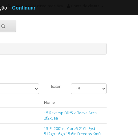
234 340 820 *custo rede fixa
Conta de cliente
ação
Continuar
Exibir:
Nome
15 Reversp Blk/Slv Sleeve Accs
2f2k5aa
15-Fa2001ns Core5 210h Syst
512gb 16gb 15.6in Freedos Km0