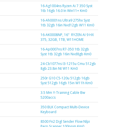
16-Ag1004ns Ryzen Ai 7 350 Syst
1tb 16gb 16.0 In Win11+ Km0
16-Ah0001ns Ultra9 275hx Syst
1tb 32gb 16in Nvd12gb W11 Km0
16-AK0008NP, 16" RYZEN AI 9 HX
375, 32GB, 1TB, W11HOME
16-Ap0007ns R7-350 1tb 32gb
Syst 1tb 32gb 16in Nvd8gb Km0
24-Cb1077ns I3-1215u Cmu 512gb
8gb 23.8in Nt W11 Km0
250r G10 C5-120u 512gb 16gb
Syst 512gb 16gb 15in W11h Km0
3.5 Mm Y-Training Cable Bw
5200accs
350 BLK Compact Multi-Device
Keyboard
8500 Fn2 Digl Sender Flow Nlpi
Perp Scanner 100ppm Km0