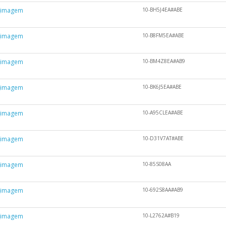
10-BH5J4EA#ABE
10-B8FM5EA#ABE
10-BM4Z8EA#AB9
10-BK6J5EA#ABE
10-A95CLEA#ABE
10-D31V7AT#ABE
10-85S08AA
10-692S8AA#AB9
10-L2762A#B19