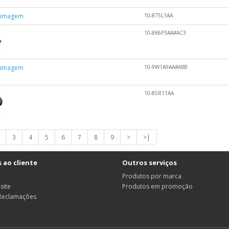
10-875L1AA
10-8K6P3AA#AC3
10-9W1A9AA#ABB
10-85R11AA
3
4
5
6
7
8
9
>
>|
 ao cliente
Outros serviços
Produtos por marca
site
Produtos em promoção
 Reclamações