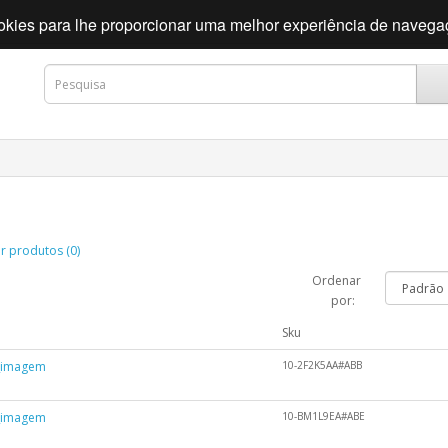
cookies para lhe proporcionar uma melhor experiência de naveg
 produtos (0)
Ordenar
por:
m
Sku
10-2F2K5AA#ABB
10-BM1L9EA#ABE