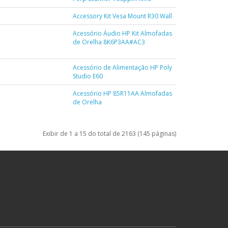
Accessory Kit Vesa Mount R30 Wall
Acessório Áudio HP Kit Almofadas
de Orelha 8K6P3AA#AC3
Acessório de Alimentação HP Poly
Studio E60
Acessório HP 85R11AA Almofadas
de Orelha
Exibir de 1 a 15 do total de 2163 (145 páginas)