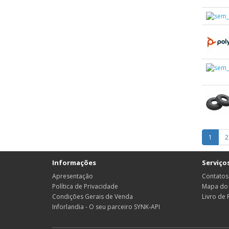
1
2
Informações
Serviços
Apresentação
Contatos
Política de Privacidade
Mapa do 
Condições Gerais de Venda
Livro de
Inforlandia - O seu parceiro SYNK-API