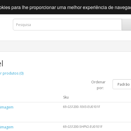
cookies para lhe proporcionar uma melhor experiência de naveg
l
 produtos (0)
Ordenar
por:
m
Sku
69-GS1200-10V3-EU0101F
69-GS1200-5HPV2-EU0101F