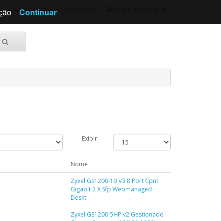
234 340 820 *custo rede fixa
Conta de cliente
ação
Continuar
Exibir:
Nome
Zyxel Gs1200-10 V3 8 Port Cpnt
Gigabit 2 X Sfp Webmanaged
Deskt
Zyxel GS1200-5HP v2 Gestionado