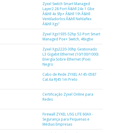
Zyxel Switch Smart Managed
Layer2 28 Port Â&hll 24x 1 Gbe
Â&hll 4x Sfp+ Â&hll 19\ Â&hll
Ventiladorlos Â&hll Nehlaflex
Â&hll Xgs"
Zyxel Xgs1935-52hp 52-Port Smart
Managed Poe+ Switch, 48xgbe
Zyxel Xgs2220-30hp Gestionado
L3 Gigabit Ethernet (10/100/1000)
Energía Sobre Ethernet (Poe)
Negro
Cabo de Rede ZYXEL A145-0587
Cat.6a RJ45 1m Preto
Certificação Zyxel Online para
Redes
Firewall ZYXEL USG LITE 60AX -
Segurança para Pequenas e
Médias Empresas