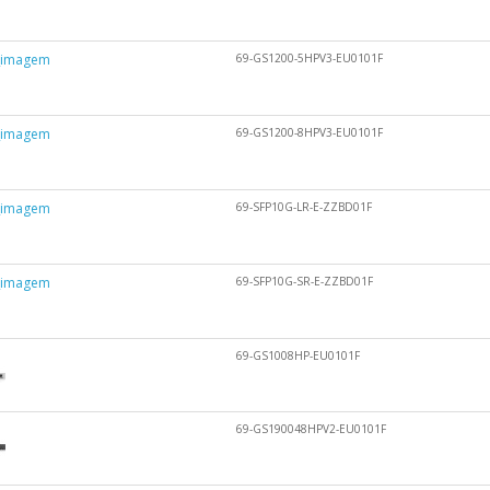
69-GS1200-5HPV3-EU0101F
69-GS1200-8HPV3-EU0101F
69-SFP10G-LR-E-ZZBD01F
69-SFP10G-SR-E-ZZBD01F
69-GS1008HP-EU0101F
69-GS190048HPV2-EU0101F