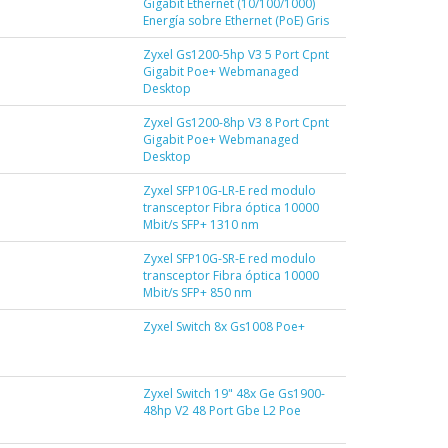
Gigabit Ethernet (10/100/1000)
Energía sobre Ethernet (PoE) Gris
Zyxel Gs1200-5hp V3 5 Port Cpnt
Gigabit Poe+ Webmanaged
Desktop
Zyxel Gs1200-8hp V3 8 Port Cpnt
Gigabit Poe+ Webmanaged
Desktop
Zyxel SFP10G-LR-E red modulo
transceptor Fibra óptica 10000
Mbit/s SFP+ 1310 nm
Zyxel SFP10G-SR-E red modulo
transceptor Fibra óptica 10000
Mbit/s SFP+ 850 nm
Zyxel Switch 8x Gs1008 Poe+
Zyxel Switch 19" 48x Ge Gs1900-
48hp V2 48 Port Gbe L2 Poe