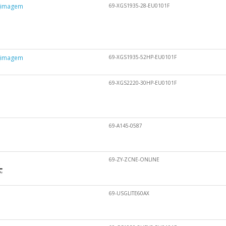
69-XGS1935-28-EU0101F
69-XGS1935-52HP-EU0101F
69-XGS2220-30HP-EU0101F
69-A145-0587
69-ZY-ZCNE-ONLINE
69-USGLITE60AX