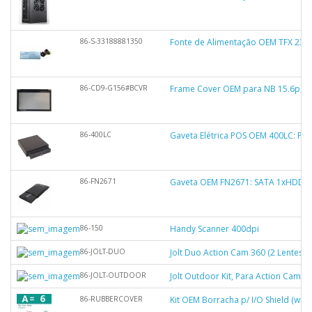
86-S-33188881350
Fonte de Alimentação OEM TFX 230
86-CD9-G156#BCVR
Frame Cover OEM para NB 15.6p, c
86-400LC
Gaveta Elétrica POS OEM 400LC: Pr
86-FN2671
Gaveta OEM FN2671: SATA 1xHDD, Pre
86-150
Handy Scanner 400dpi
86-JOLT-DUO
Jolt Duo Action Cam 360 (2 Lentes 
86-JOLT-OUTDOOR
Jolt Outdoor Kit, Para Action Camera
86-RUBBERCOVER
Kit OEM Borracha p/ I/O Shield (wifi)