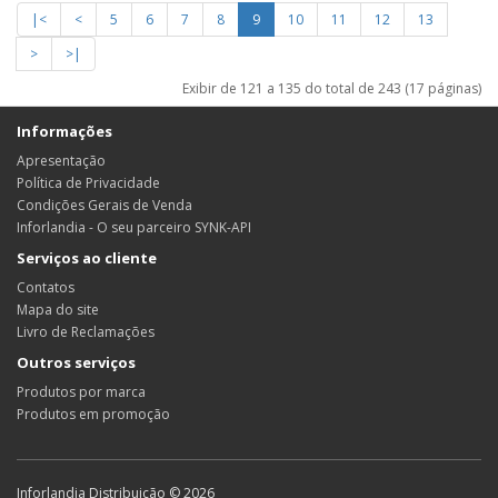
|<
<
5
6
7
8
9
10
11
12
13
>
>|
Exibir de 121 a 135 do total de 243 (17 páginas)
Informações
Apresentação
Política de Privacidade
Condições Gerais de Venda
Inforlandia - O seu parceiro SYNK-API
Serviços ao cliente
Contatos
Mapa do site
Livro de Reclamações
Outros serviços
Produtos por marca
Produtos em promoção
Inforlandia Distribuição © 2026