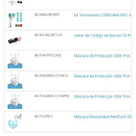
86-MNA-FM1#KIT
Kit Termómetro OEM NMA-FM1: Infra
86-IH3-MJ-2877-LS
Leitor de Código de Barras 1D Portát
86-THA-FFP2-CX50
Máscara de Protecção OEM THA-FFP
86-THA-KN95-CX10#14
Máscara de Protecção OEM THA-KN9
86-THA-KN95-CX10#PRJ
Máscara de Protecção OEM THA-KN95
86-TY-DFM-1
Máscara Descartável MedTech DFM-1