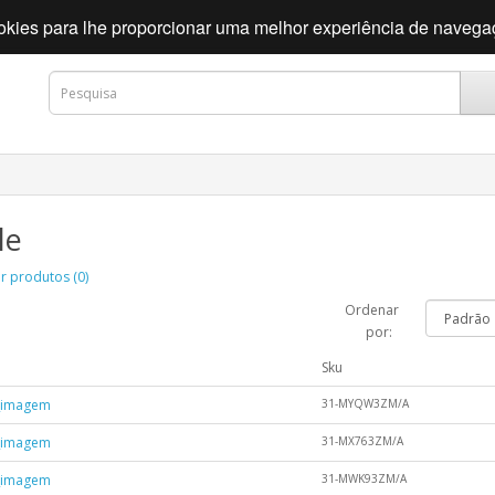
cookies para lhe proporcionar uma melhor experiência de naveg
le
 produtos (0)
Ordenar
por:
m
Sku
31-MYQW3ZM/A
31-MX763ZM/A
31-MWK93ZM/A