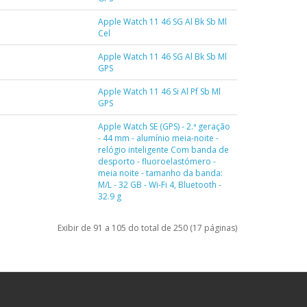
Apple Watch 11 46 SG Al Bk Sb Ml
Cel
Apple Watch 11 46 SG Al Bk Sb Ml
GPS
Apple Watch 11 46 Si Al Pf Sb Ml
GPS
Apple Watch SE (GPS) - 2.ª geração
- 44 mm - alumínio meia-noite -
relógio inteligente Com banda de
desporto - fluoroelastómero -
meia noite - tamanho da banda:
M/L - 32 GB - Wi-Fi 4, Bluetooth -
32.9 g
Exibir de 91 a 105 do total de 250 (17 páginas)