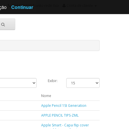
234 340 820 *custo rede fixa
Conta de cliente
ação
Continuar
Exibir:
Nome
Apple Pencil 1St Generation
APPLE PENCIL TIPS-ZML
Apple Smart - Capa flip cover