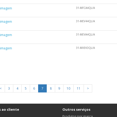
31-MFCA4QL/A
31-MEV44QL/A
31-MEVA4QL/A
31-MXEK3QL/A
<
3
4
5
6
7
8
9
10
11
>
 ao cliente
Outros serviços
Produtos por marca